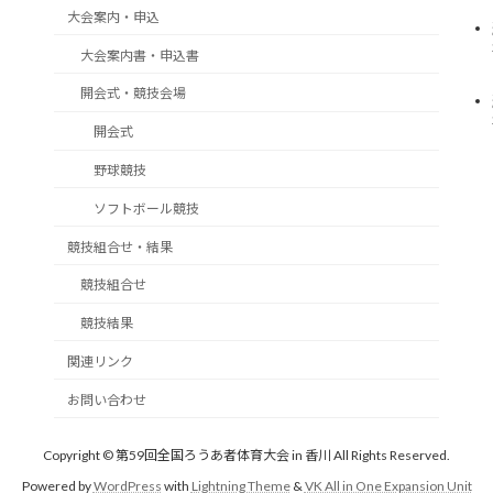
大会案内・申込
大会案内書・申込書
開会式・競技会場
開会式
野球競技
ソフトボール競技
競技組合せ・結果
競技組合せ
競技結果
関連リンク
お問い合わせ
Copyright © 第59回全国ろうあ者体育大会 in 香川 All Rights Reserved.
Powered by
WordPress
with
Lightning Theme
&
VK All in One Expansion Unit