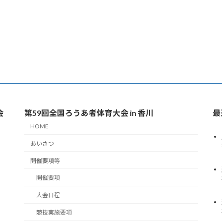
会
第59回全国ろうあ者体育大会 in 香川
最
HOME
あいさつ
開催要項等
開催要項
大会日程
競技実施要項