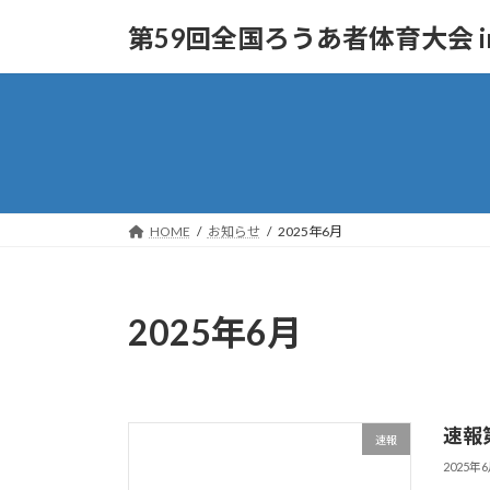
コ
ナ
第59回全国ろうあ者体育大会 i
ン
ビ
テ
ゲ
ン
ー
ツ
シ
へ
ョ
ス
ン
キ
に
ッ
移
HOME
お知らせ
2025年6月
プ
動
2025年6月
速報
速報
2025年